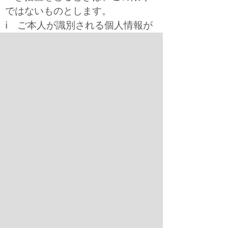
ではないものとします。
ⅰ ご本人が識別される個人情報が
第３項（１）に違反して取り扱わ
れているという理由
ⅱ ご本人が識別される個人情報が
偽りその他不正の手段により取得
されたものであるという理由
（３）当社は、ご本人からご本人
が識別される個人情報が第４項
（１）に違反して第三者に提供さ
れているという理由によって個人
情報の第三者への提供の停止を求
められた場合であって、その求め
に理由があることが判明したとき
は、違反を是正するために必要な
限度で、遅滞なく、個人情報の第