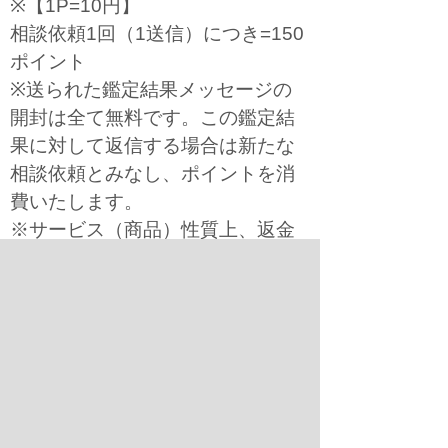
※【1P=10円】
相談依頼1回（1送信）につき=150
ポイント
※送られた鑑定結果メッセージの
開封は全て無料です。この鑑定結
果に対して返信する場合は新たな
相談依頼とみなし、ポイントを消
費いたします。
※サービス（商品）性質上、返金
等には応じかねます。
※相談依頼以外の本サービスのご
利用で、ご利用料金が発生するこ
とは一切ございません。
※本サービスでは、クーリングオ
フは適用されません。本サービス
を利用される際は、ご自身で十分